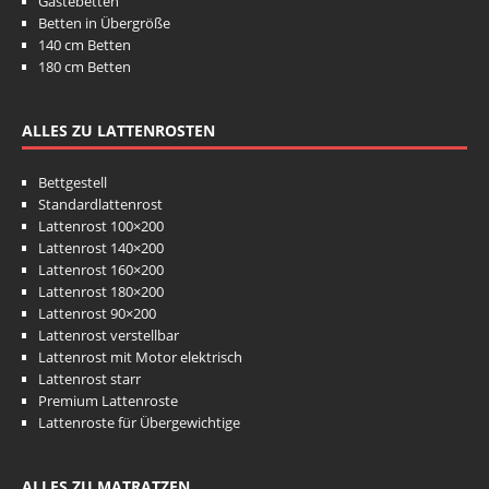
Gästebetten
Betten in Übergröße
140 cm Betten
180 cm Betten
ALLES ZU LATTENROSTEN
Bettgestell
Standardlattenrost
Lattenrost 100×200
Lattenrost 140×200
Lattenrost 160×200
Lattenrost 180×200
Lattenrost 90×200
Lattenrost verstellbar
Lattenrost mit Motor elektrisch
Lattenrost starr
Premium Lattenroste
Lattenroste für Übergewichtige
ALLES ZU MATRATZEN