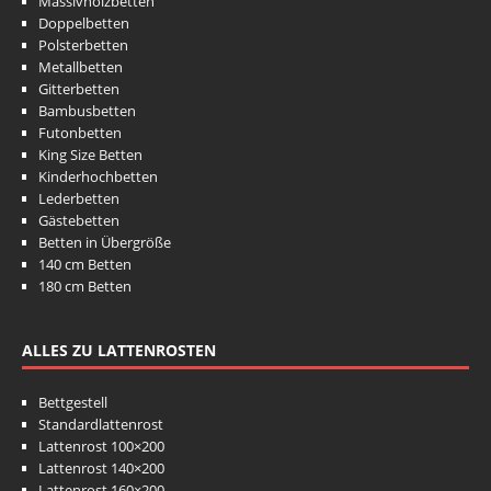
Massivholzbetten
Doppelbetten
Polsterbetten
Metallbetten
Gitterbetten
Bambusbetten
Futonbetten
King Size Betten
Kinderhochbetten
Lederbetten
Gästebetten
Betten in Übergröße
140 cm Betten
180 cm Betten
ALLES ZU LATTENROSTEN
Bettgestell
Standardlattenrost
Lattenrost 100×200
Lattenrost 140×200
Lattenrost 160×200