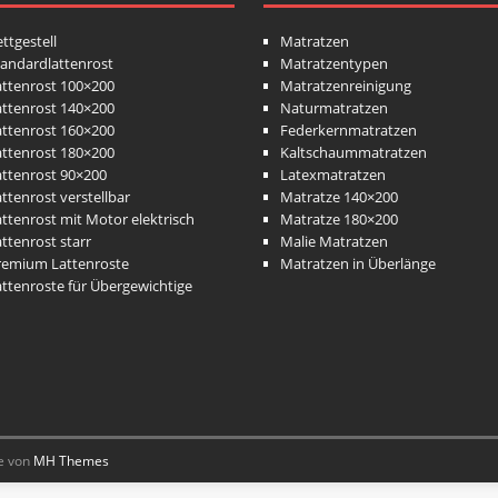
ttgestell
Matratzen
tandardlattenrost
Matratzentypen
attenrost 100×200
Matratzenreinigung
attenrost 140×200
Naturmatratzen
attenrost 160×200
Federkernmatratzen
attenrost 180×200
Kaltschaummatratzen
attenrost 90×200
Latexmatratzen
ttenrost verstellbar
Matratze 140×200
ttenrost mit Motor elektrisch
Matratze 180×200
ttenrost starr
Malie Matratzen
remium Lattenroste
Matratzen in Überlänge
attenroste für Übergewichtige
e von
MH Themes