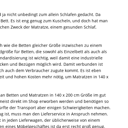
 ja nicht unbedingt zum allein Schlafen gedacht. Da
 Bett. Es ist eng genug zum Kuscheln, und doch hat man
ichen Zweck der Matratze, einem gesunden Schlaf,
h wie die Betten gleicher Größe inzwischen zu einem
größe für Betten, die sowohl als Einzelbett als auch als
dardisierung ist wichtig, weil damit eine industrielle
Decken und Bezügen möglich wird. Damit verbunden ist
ich auch dem Verbraucher zugute kommt. Es ist eben
zeit und hohen Kosten mehr nötig, um Matratzen in 140 x
n Betten und Matratzen in 140 x 200 cm Größe im gut
 meist direkt im Shop erworben werden und benötigen so
 dürfte der Transport aber einigen Schwierigkeiten machen.
ug ist, muss man den Lieferservice in Anspruch nehmen.
t in jeden Lieferwagen, der üblicherweise von einem
en eines Möbelgeschäftes ist da erst recht groß genug.