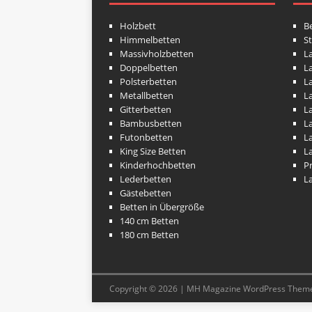
Holzbett
Be
Himmelbetten
S
Massivholzbetten
L
Doppelbetten
L
Polsterbetten
L
Metallbetten
L
Gitterbetten
L
Bambusbetten
La
Futonbetten
La
King Size Betten
La
Kinderhochbetten
P
Lederbetten
L
Gästebetten
Betten in Übergröße
140 cm Betten
180 cm Betten
Copyright © 2026 | MH Magazine WordPress Them