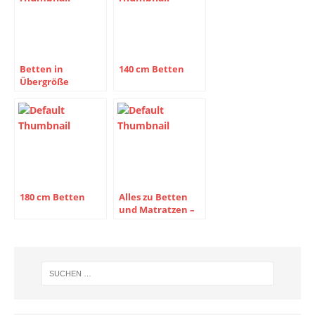
Betten in
140 cm Betten
Übergröße
180 cm Betten
Alles zu Betten
und Matratzen –
Betten24.org