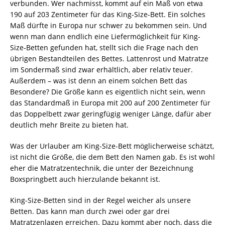
verbunden. Wer nachmisst, kommt auf ein Maß von etwa
190 auf 203 Zentimeter für das King-Size-Bett. Ein solches
Maß dürfte in Europa nur schwer zu bekommen sein. Und
wenn man dann endlich eine Liefermöglichkeit für King-
Size-Betten gefunden hat, stellt sich die Frage nach den
übrigen Bestandteilen des Bettes. Lattenrost und Matratze
im Sondermaß sind zwar erhältlich, aber relativ teuer.
Außerdem – was ist denn an einem solchen Bett das
Besondere? Die Größe kann es eigentlich nicht sein, wenn
das Standardmaß in Europa mit 200 auf 200 Zentimeter für
das Doppelbett zwar geringfügig weniger Länge, dafür aber
deutlich mehr Breite zu bieten hat.
Was der Urlauber am King-Size-Bett möglicherweise schätzt,
ist nicht die Größe, die dem Bett den Namen gab. Es ist wohl
eher die Matratzentechnik, die unter der Bezeichnung
Boxspringbett auch hierzulande bekannt ist.
King-Size-Betten sind in der Regel weicher als unsere
Betten. Das kann man durch zwei oder gar drei
Matratzenlagen erreichen. Dazu kommt aber noch, dass die