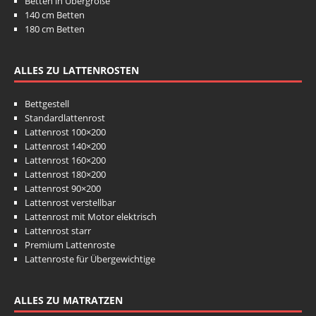
Betten in Übergröße
140 cm Betten
180 cm Betten
ALLES ZU LATTENROSTEN
Bettgestell
Standardlattenrost
Lattenrost 100×200
Lattenrost 140×200
Lattenrost 160×200
Lattenrost 180×200
Lattenrost 90×200
Lattenrost verstellbar
Lattenrost mit Motor elektrisch
Lattenrost starr
Premium Lattenroste
Lattenroste für Übergewichtige
ALLES ZU MATRATZEN